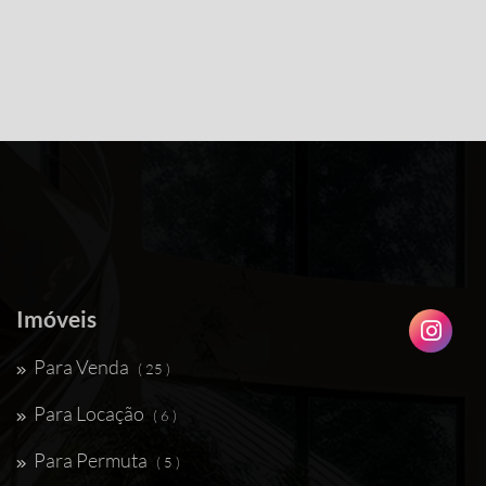
Imóveis
Para Venda
( 25 )
Para Locação
( 6 )
Para Permuta
( 5 )