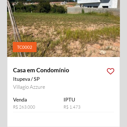
TC0002
Casa em Condomínio
Itupeva / SP
Villagio Azzure
Venda
IPTU
R$ 263.000
R$ 1.473