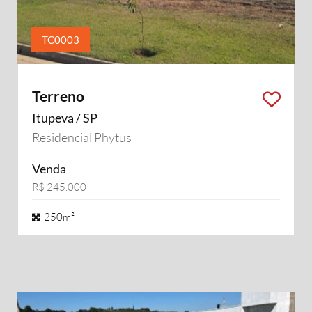
TC0003
Terreno
Itupeva / SP
Residencial Phytus
Venda
R$ 245.000
250m²