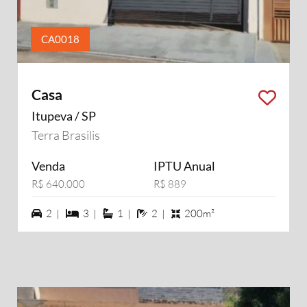
CA0018
Casa
Itupeva / SP
Terra Brasilis
Venda
IPTU Anual
R$ 640.000
R$ 889
2 vagas na garagem
3 dormiórios
1 suítes
2 banheiros
2 |
3 |
1 |
2 |
200m²