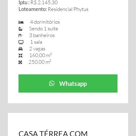
Iptu :
R$ 2.145,30
Loteamento:
Residencial Phytus
4 dormitórios
Sendo 1 suíte
3 banheiros
1 sala
2 vagas
160,00 m²
250,00 m²
Whatsapp
CASA TÉRREA COM